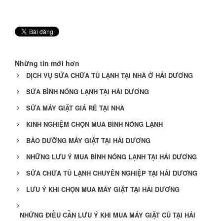
Những tin mới hơn
DỊCH VỤ SỬA CHỮA TỦ LẠNH TẠI NHÀ Ở HẢI DƯƠNG
SỬA BÌNH NÓNG LẠNH TẠI HẢI DƯƠNG
SỬA MÁY GIẶT GIÁ RẺ TẠI NHÀ
KINH NGHIỆM CHỌN MUA BÌNH NÓNG LẠNH
BẢO DƯỠNG MÁY GIẶT TẠI HẢI DƯƠNG
NHỮNG LƯU Ý MUA BÌNH NÓNG LẠNH TẠI HẢI DƯƠNG
SỬA CHỮA TỦ LẠNH CHUYÊN NGHIỆP TẠI HẢI DƯƠNG
LƯU Ý KHI CHỌN MUA MÁY GIẶT TẠI HẢI DƯƠNG
NHỮNG ĐIỀU CẦN LƯU Ý KHI MUA MÁY GIẶT CŨ TẠI HẢI