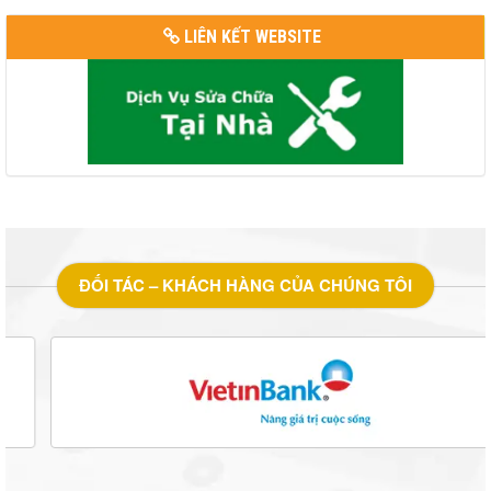
LIÊN KẾT WEBSITE
ĐỐI TÁC – KHÁCH HÀNG CỦA CHÚNG TÔI