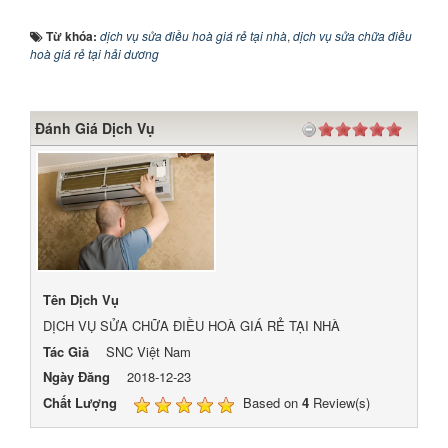
Từ khóa:
dịch vụ sửa điều hoà giá rẻ tại nhà
,
dịch vụ sửa chữa điều
hoà giá rẻ tại hải dương
Đánh Giá Dịch Vụ
Tên Dịch Vụ
DỊCH VỤ SỬA CHỮA ĐIỀU HOÀ GIÁ RẺ TẠI NHÀ
Tác Giả
SNC Việt Nam
Ngày Đăng
2018-12-23
Chất Lượng
Based on
4
Review(s)