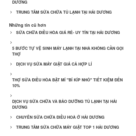
DƯƠNG
TRUNG TÂM SỬA CHỮA TỦ LẠNH TẠI HẢI DƯƠNG
Những tin cũ hơn
SỬA CHỮA ĐIỀU HÒA GIÁ RẺ- UY TÍN TẠI HẢI DƯƠNG
5 BƯỚC TỰ VỆ SINH MÁY LẠNH TẠI NHÀ KHÔNG CẦN GỌI
THỢ
DỊCH VỤ SỬA MÁY GIẶT GIÁ CẢ HỢP LÍ
THỢ SỬA ĐIỀU HÒA BẬT MÍ "BÍ KÍP NHỎ" TIẾT KIỆM ĐẾN
10%
DỊCH VỤ SỬA CHỮA VÀ BẢO DƯỠNG TỦ LẠNH TẠI HẢI
DƯƠNG
CHUYÊN SỬA CHỮA ĐIỀU HOÀ Ở HẢI DƯƠNG
TRUNG TÂM SỬA CHỮA MÁY GIẶT TOP 1 HẢI DƯƠNG