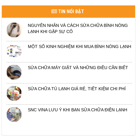
TIN NỔI BẬT
NGUYÊN NHÂN VÀ CÁCH SỬA CHỮA BÌNH NÓNG
LẠNH KHI GẶP SỰ CỐ
MỘT SỐ KINH NGHIỆM KHI MUA BÌNH NÓNG LẠNH
SỬA CHỮA MÁY GIẶT VÀ NHỮNG ĐIỀU CẦN BIẾT
SỬA CHỮA TỦ LẠNH GIÁ RẺ, TIẾT KIỆM CHI PHÍ
SNC VINA LƯU Ý KHI BẠN SỬA CHỮA ĐIỆN LẠNH