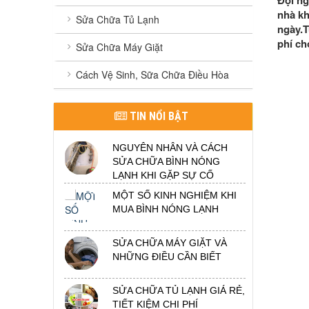
Đội ng
nhà kh
Sửa Chữa Tủ Lạnh
ngày.T
phí ch
Sửa Chữa Máy Giặt
Cách Vệ Sinh, Sữa Chữa Điều Hòa
TIN NỔI BẬT
NGUYÊN NHÂN VÀ CÁCH
SỬA CHỮA BÌNH NÓNG
LẠNH KHI GẶP SỰ CỐ
MỘT SỐ KINH NGHIỆM KHI
MUA BÌNH NÓNG LẠNH
SỬA CHỮA MÁY GIẶT VÀ
NHỮNG ĐIỀU CẦN BIẾT
SỬA CHỮA TỦ LẠNH GIÁ RẺ,
TIẾT KIỆM CHI PHÍ