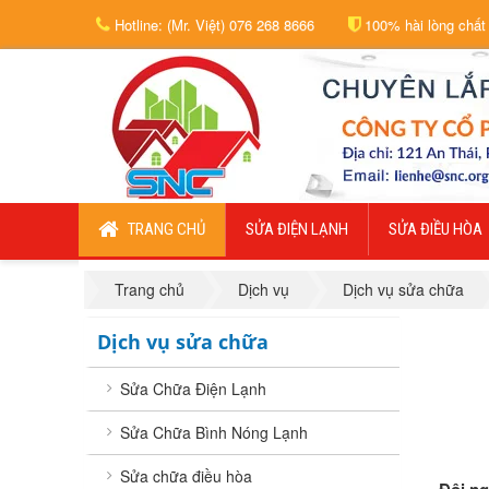
Hotline: (Mr. Việt) 076 268 8666
100% hài lòng chất
TRANG CHỦ
SỬA ĐIỆN LẠNH
SỬA ĐIỀU HÒA
Trang chủ
Dịch vụ
Dịch vụ sửa chữa
Dịch vụ sửa chữa
Sửa Chữa Điện Lạnh
Sửa Chữa Bình Nóng Lạnh
Sửa chữa điều hòa