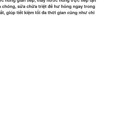
c nóng gián tiếp, máy nước nóng trực tiếp tận
chóng, sửa chữa triệt để hư hỏng ngay trong
, giúp tiết kiệm tối đa thời gian cũng như chi