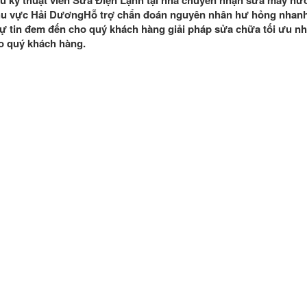
ũ kỹ thuật viên Sửa Điện Lạnh tại nhà chuyên nhận sửa máy nướ
u vực Hải DươngHỗ trợ chẩn đoán nguyên nhân hư hỏng nhanh 
ự tin đem đến cho quý khách hàng giải pháp sửa chữa tối ưu nhất
o quý khách hàng.