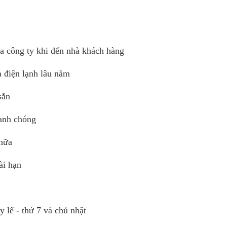
ủa công ty khi đến nhà khách hàng
 điện lạnh lâu năm
sẵn
hanh chóng
chữa
ài hạn
y lể - thứ 7 và chủ nhật