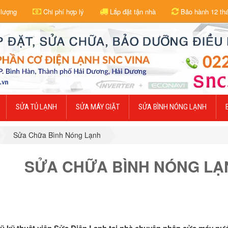
 lượng
Chi phí hợp lý
Lắp đặt tận nhà
Bảo hành 12 th
SỬA TỦ LẠNH
SỬA MÁY GIẶT
SỬA BÌNH NÓNG LẠNH
Sửa Chữa Bình Nóng Lạnh
SỬA CHỮA BÌNH NÓNG LẠ