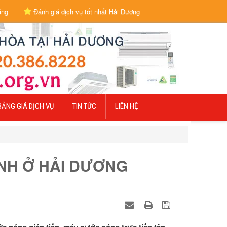
áng
Đánh giá dịch vụ tốt nhất Hải Dương
BẢNG GIÁ DỊCH VỤ
TIN TỨC
LIÊN HỆ
NH Ở HẢI DƯƠNG