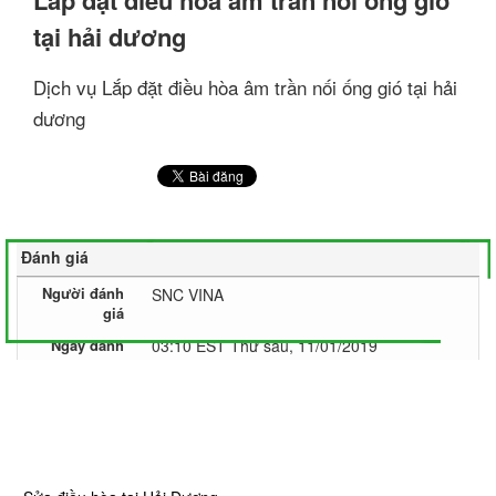
Lắp đặt điều hòa âm trần nối ống gió
tại hải dương
Dịch vụ Lắp đặt điều hòa âm trần nối ống gió tại hải
dương
Đánh giá
Người đánh
SNC VINA
giá
Ngày đánh
03:10 EST Thứ sáu, 11/01/2019
giá
Nội dung
Lắp đặt điều hòa âm trần nối ống gió tại
đánh giá
hải dương
Tác giả đánh
giá