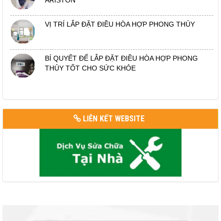
ARISTON
VỊ TRÍ LẮP ĐẶT ĐIỀU HÒA HỢP PHONG THỦY
BÍ QUYẾT ĐỂ LẮP ĐẶT ĐIỀU HÒA HỢP PHONG
THỦY TỐT CHO SỨC KHỎE
LIÊN KẾT WEBSITE