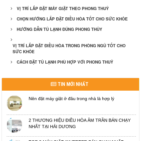
VỊ TRÍ LẮP ĐẶT MÁY GIẶT THEO PHONG THUỶ
CHỌN HƯỚNG LẮP ĐẶT ĐIỀU HÒA TỐT CHO SỨC KHỎE
HƯỚNG DẪN TỦ LẠNH ĐÚNG PHONG THỦY
VỊ TRÍ LẮP ĐẶT ĐIỀU HÒA TRONG PHÒNG NGỦ TỐT CHO
SỨC KHỎE
CÁCH ĐẶT TỦ LẠNH PHÙ HỢP VỚI PHONG THUỶ
TIN MỚI NHẤT
Nên đặt máy giặt ở đâu trong nhà là hợp lý
2 THƯƠNG HIỆU ĐIỀU HÒA ÂM TRẦN BÁN CHẠY
NHẤT TẠI HẢI DƯƠNG