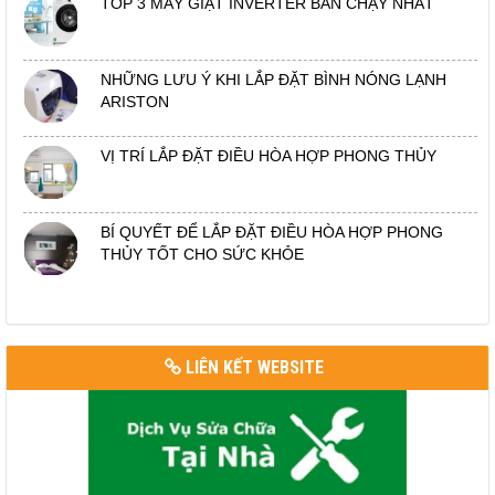
TOP 3 MÁY GIẶT INVERTER BÁN CHẠY NHẤT
NHỮNG LƯU Ý KHI LẮP ĐẶT BÌNH NÓNG LẠNH
ARISTON
VỊ TRÍ LẮP ĐẶT ĐIỀU HÒA HỢP PHONG THỦY
BÍ QUYẾT ĐỂ LẮP ĐẶT ĐIỀU HÒA HỢP PHONG
THỦY TỐT CHO SỨC KHỎE
LIÊN KẾT WEBSITE