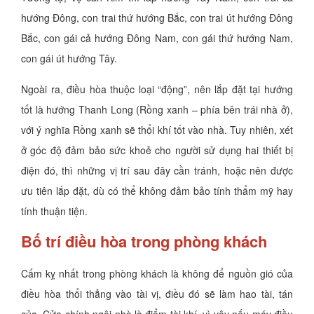
hướng Đông, con trai thứ hướng Bắc, con trai út hướng Đông
Bắc, con gái cả hướng Đông Nam, con gái thứ hướng Nam,
con gái út hướng Tây.
Ngoài ra, điều hòa thuộc loại “động”, nên lắp đặt tại hướng
tốt là hướng Thanh Long (Rồng xanh – phía bên trái nhà ở),
với ý nghĩa Rồng xanh sẽ thổi khí tốt vào nhà. Tuy nhiên, xét
ở góc độ đảm bảo sức khoẻ cho người sử dụng hai thiết bị
điện đó, thì những vị trí sau đây cần tránh, hoặc nên được
ưu tiên lắp đặt, dù có thể không đảm bảo tính thẩm mỹ hay
tính thuận tiện.
Bố trí điều hòa trong phòng khách
Cấm kỵ nhất trong phòng khách là không để nguồn gió của
điều hòa thổi thẳng vào tài vị, điều đó sẽ làm hao tài, tán
của. Cửa chính ngôi nhà là điểm tài khí, vì vậy nếu máy điều