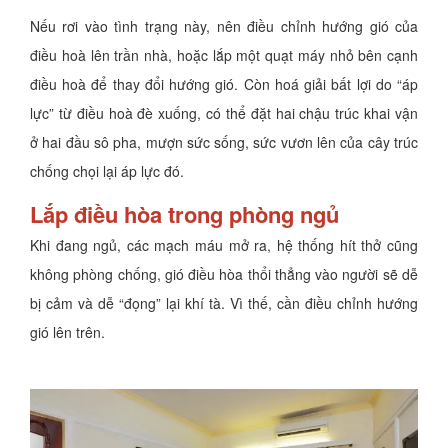
Nếu rơi vào tình trạng này, nên điều chỉnh hướng gió của
điều hoà lên trần nhà, hoặc lắp một quạt máy nhỏ bên cạnh
điều hoà để thay đổi hướng gió. Còn hoá giải bất lợi do “áp
lực” từ điều hoà đè xuống, có thể đặt hai chậu trúc khai vận
ở hai đầu sô pha, mượn sức sống, sức vươn lên của cây trúc
chống chọi lại áp lực đó.
Lắp điều hòa trong phòng ngủ
Khi đang ngủ, các mạch máu mở ra, hệ thống hít thở cũng
không phòng chống, gió điều hòa thổi thẳng vào người sẽ dễ
bị cảm và dễ “đọng” lại khí tà. Vì thế, cần điều chỉnh hướng
gió lên trên.