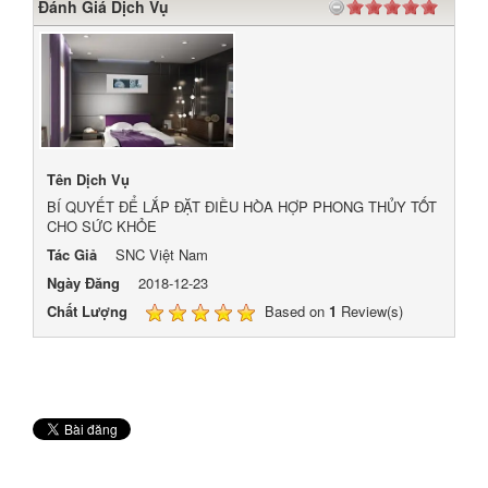
Đánh Giá Dịch Vụ
Tên Dịch Vụ
BÍ QUYẾT ĐỂ LẮP ĐẶT ĐIỀU HÒA HỢP PHONG THỦY TỐT
CHO SỨC KHỎE
Tác Giả
SNC Việt Nam
Ngày Đăng
2018-12-23
Chất Lượng
Based on
1
Review(s)