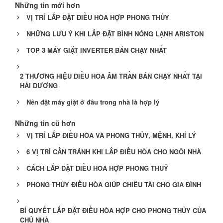
Những tin mới hơn
VỊ TRÍ LẮP ĐẶT ĐIỀU HÒA HỢP PHONG THỦY
NHỮNG LƯU Ý KHI LẮP ĐẶT BÌNH NÓNG LẠNH ARISTON
TOP 3 MÁY GIẶT INVERTER BÁN CHẠY NHẤT
2 THƯƠNG HIỆU ĐIỀU HÒA ÂM TRẦN BÁN CHẠY NHẤT TẠI
HẢI DƯƠNG
Nên đặt máy giặt ở đâu trong nhà là hợp lý
Những tin cũ hơn
VỊ TRÍ LẮP ĐIỀU HÒA VÀ PHONG THỦY, MỆNH, KHÍ LÝ
6 VỊ TRÍ CẦN TRÁNH KHI LẮP ĐIỀU HÒA CHO NGÔI NHÀ
CÁCH LẮP ĐẶT ĐIỀU HOÀ HỢP PHONG THUỶ
PHONG THỦY ĐIỀU HÒA GIÚP CHIÊU TÀI CHO GIA ĐÌNH
BÍ QUYẾT LẮP ĐẶT ĐIỀU HÒA HỢP CHO PHONG THỦY CỦA
CHỦ NHÀ