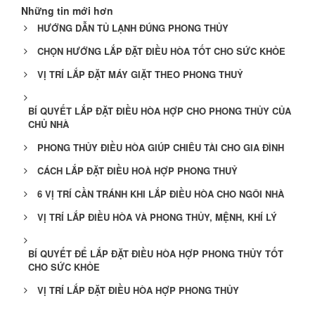
Những tin mới hơn
HƯỚNG DẪN TỦ LẠNH ĐÚNG PHONG THỦY
CHỌN HƯỚNG LẮP ĐẶT ĐIỀU HÒA TỐT CHO SỨC KHỎE
VỊ TRÍ LẮP ĐẶT MÁY GIẶT THEO PHONG THUỶ
BÍ QUYẾT LẮP ĐẶT ĐIỀU HÒA HỢP CHO PHONG THỦY CỦA
CHỦ NHÀ
PHONG THỦY ĐIỀU HÒA GIÚP CHIÊU TÀI CHO GIA ĐÌNH
CÁCH LẮP ĐẶT ĐIỀU HOÀ HỢP PHONG THUỶ
6 VỊ TRÍ CẦN TRÁNH KHI LẮP ĐIỀU HÒA CHO NGÔI NHÀ
VỊ TRÍ LẮP ĐIỀU HÒA VÀ PHONG THỦY, MỆNH, KHÍ LÝ
BÍ QUYẾT ĐỂ LẮP ĐẶT ĐIỀU HÒA HỢP PHONG THỦY TỐT
CHO SỨC KHỎE
VỊ TRÍ LẮP ĐẶT ĐIỀU HÒA HỢP PHONG THỦY