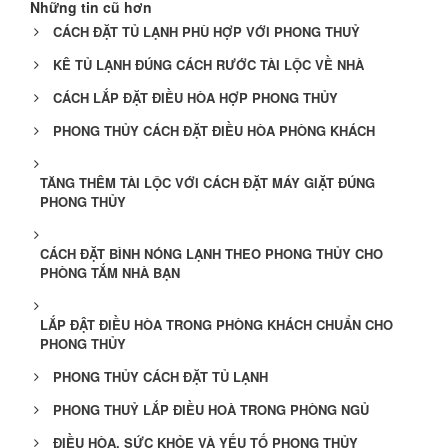
Những tin cũ hơn
CÁCH ĐẶT TỦ LẠNH PHÙ HỢP VỚI PHONG THUỶ
KÊ TỦ LẠNH ĐÚNG CÁCH RƯỚC TÀI LỘC VỀ NHÀ
CÁCH LẮP ĐẶT ĐIỀU HÒA HỢP PHONG THỦY
PHONG THỦY CÁCH ĐẶT ĐIỀU HÒA PHÒNG KHÁCH
TĂNG THÊM TÀI LỘC VỚI CÁCH ĐẶT MÁY GIẶT ĐÚNG
PHONG THỦY
CÁCH ĐẶT BÌNH NÓNG LẠNH THEO PHONG THỦY CHO
PHÒNG TẮM NHÀ BẠN
LẮP ĐẬT ĐIỀU HÒA TRONG PHÒNG KHÁCH CHUẨN CHO
PHONG THỦY
PHONG THỦY CÁCH ĐẶT TỦ LẠNH
PHONG THUỶ LẮP ĐIỀU HOÀ TRONG PHÒNG NGỦ
ĐIỀU HÒA, SỨC KHỎE VÀ YẾU TỐ PHONG THỦY