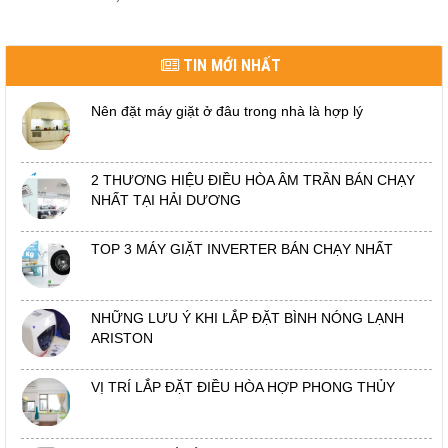
TIN MỚI NHẤT
Nên đặt máy giặt ở đâu trong nhà là hợp lý
2 THƯƠNG HIỆU ĐIỀU HÒA ÂM TRẦN BÁN CHẠY
NHẤT TẠI HẢI DƯƠNG
TOP 3 MÁY GIẶT INVERTER BÁN CHẠY NHẤT
NHỮNG LƯU Ý KHI LẮP ĐẶT BÌNH NÓNG LẠNH
ARISTON
VỊ TRÍ LẮP ĐẶT ĐIỀU HÒA HỢP PHONG THỦY