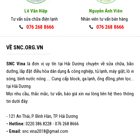
Lê Văn Hiệp
Nguyễn Ánh Viên
Tư vấn sửa chữa điện lạnh
Nhân viên tư vấn bán hàng
076 268 8666
076 268 8666
VỀ SNC.ORG.VN
SNC Vina
là đơn vị uy tín tại Hải Dương chuyên về sửa chữa, bão
dưỡng, lắp đặt điều hòa dân dụng & công nghiệp, tủ lạnh, máy giặt, lò vi
sóng, bình nước nóng .... Cung cấp block, ga lạnh, ống đồng, phin lọc...
tại Hải Dương.
Mọi nhu cầu, thắc mắc, tư vấn, báo giá xin vui lòng liên hệ theo thông
tin dưới đây:
- 121 An Thái, P. Bình Hàn, TP. Hải Dương
- Hotline:
0220.386.8228 - 076 268 8666
- Email:
snc.vina2018@gmail.com