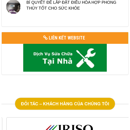
BÍ QUYẾT ĐỂ LẮP ĐẶT ĐIỀU HÒA HỢP PHONG
THỦY TỐT CHO SỨC KHỎE
LIÊN KẾT WEBSITE
ĐỐI TÁC – KHÁCH HÀNG CỦA CHÚNG TÔI